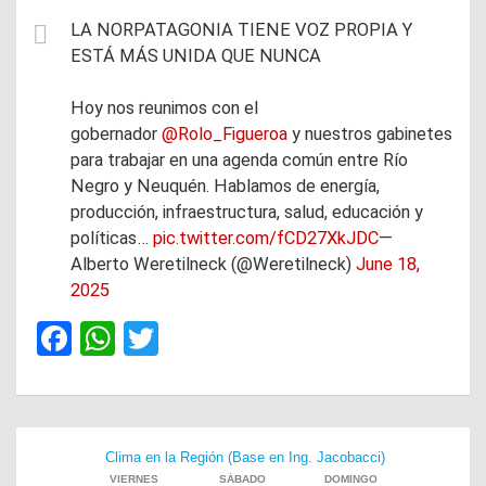
LA NORPATAGONIA TIENE VOZ PROPIA Y
ESTÁ MÁS UNIDA QUE NUNCA
Hoy nos reunimos con el
gobernador
@Rolo_Figueroa
y nuestros gabinetes
para trabajar en una agenda común entre Río
Negro y Neuquén. Hablamos de energía,
producción, infraestructura, salud, educación y
políticas…
pic.twitter.com/fCD27XkJDC
—
Alberto Weretilneck (@Weretilneck)
June 18,
2025
F
W
T
a
h
wi
ce
at
tt
b
s
er
Navegación
o
A
de