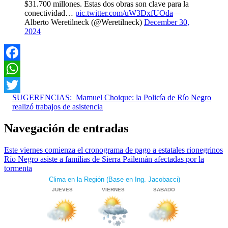
$31.700 millones. Estas dos obras son clave para la
conectividad…
pic.twitter.com/uW3DxfUOda
—
Alberto Weretilneck (@Weretilneck)
December 30,
2024
Facebook
WhatsApp
SUGERENCIAS:
Mamuel Choique: la Policía de Río Negro
Twitter
realizó trabajos de asistencia
Navegación de entradas
Este viernes comienza el cronograma de pago a estatales rionegrinos
Río Negro asiste a familias de Sierra Pailemán afectadas por la
tormenta