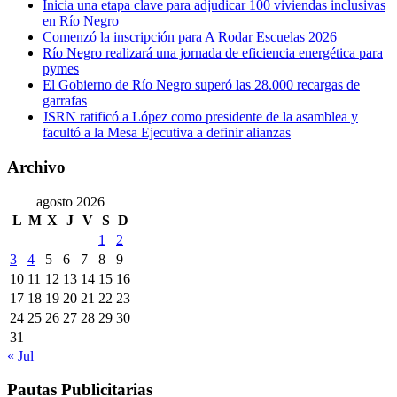
Inicia una etapa clave para adjudicar 100 viviendas inclusivas
en Río Negro
Comenzó la inscripción para A Rodar Escuelas 2026
Río Negro realizará una jornada de eficiencia energética para
pymes
El Gobierno de Río Negro superó las 28.000 recargas de
garrafas
JSRN ratificó a López como presidente de la asamblea y
facultó a la Mesa Ejecutiva a definir alianzas
Archivo
agosto 2026
L
M
X
J
V
S
D
1
2
3
4
5
6
7
8
9
10
11
12
13
14
15
16
17
18
19
20
21
22
23
24
25
26
27
28
29
30
31
« Jul
Pautas Publicitarias