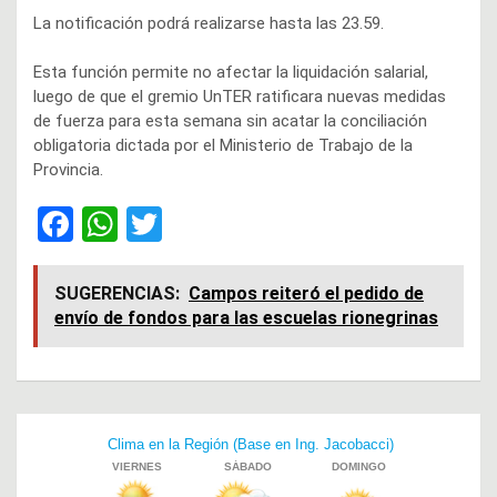
La notificación podrá realizarse hasta las 23.59.
Esta función permite no afectar la liquidación salarial,
luego de que el gremio UnTER ratificara nuevas medidas
de fuerza para esta semana sin acatar la conciliación
obligatoria dictada por el Ministerio de Trabajo de la
Provincia.
F
W
T
a
h
wi
ce
at
tt
SUGERENCIAS:
Campos reiteró el pedido de
envío de fondos para las escuelas rionegrinas
b
s
er
o
A
o
p
Navegación
k
p
de