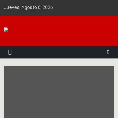
Skip
Jueves, Agosto 6, 2026
to
content
Noticias 23