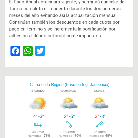
El Pago Anual continuará vigente, y permitirá cancelar de
forma completa el impuesto durante los dos primeros
meses del año evitando así la actualización mensual.
Continúan también los descuentos en cada cuota por
pago en término y se incrementa la bonificación por
adhesión al débito automático de impuestos.
F
W
T
a
h
wi
ce
at
tt
b
s
er
Navegación
o
A
de
o
p
entradas
k
p