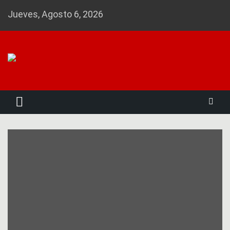
Skip
Jueves, Agosto 6, 2026
to
content
Noticias 23