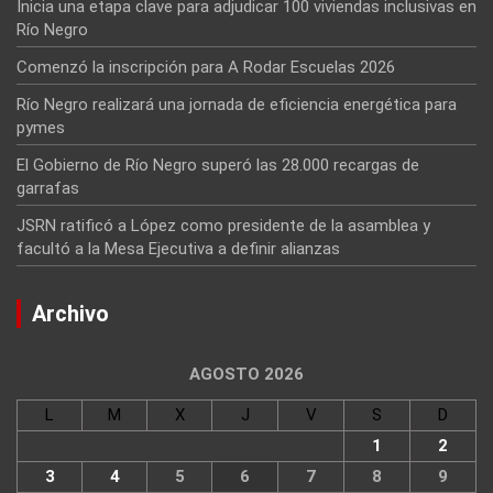
Inicia una etapa clave para adjudicar 100 viviendas inclusivas en
Río Negro
Comenzó la inscripción para A Rodar Escuelas 2026
Río Negro realizará una jornada de eficiencia energética para
pymes
El Gobierno de Río Negro superó las 28.000 recargas de
garrafas
JSRN ratificó a López como presidente de la asamblea y
facultó a la Mesa Ejecutiva a definir alianzas
Archivo
AGOSTO 2026
L
M
X
J
V
S
D
1
2
3
4
5
6
7
8
9