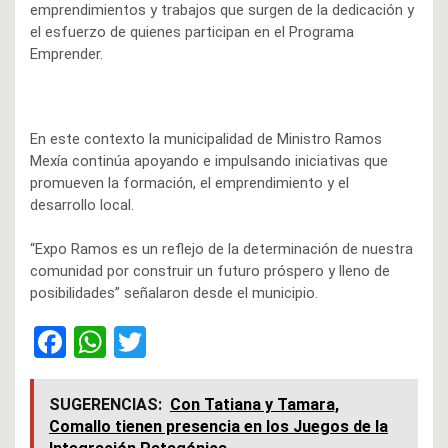
emprendimientos y trabajos que surgen de la dedicación y
el esfuerzo de quienes participan en el Programa
Emprender.
En este contexto la municipalidad de Ministro Ramos
Mexía continúa apoyando e impulsando iniciativas que
promueven la formación, el emprendimiento y el
desarrollo local.
“Expo Ramos es un reflejo de la determinación de nuestra
comunidad por construir un futuro próspero y lleno de
posibilidades” señalaron desde el municipio.
F
W
T
a
h
wi
ce
at
tt
SUGERENCIAS:
Con Tatiana y Tamara,
Comallo tienen presencia en los Juegos de la
b
s
er