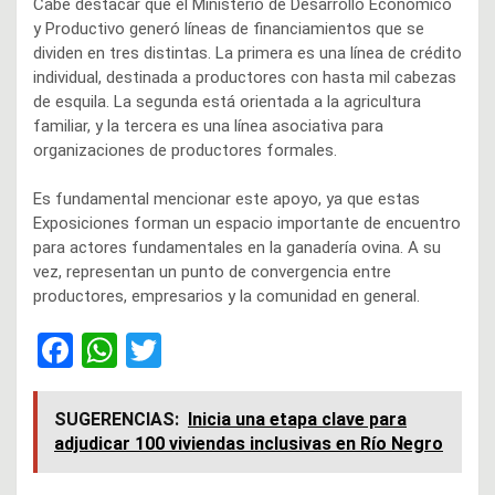
Cabe destacar que el Ministerio de Desarrollo Económico
y Productivo generó líneas de financiamientos que se
dividen en tres distintas. La primera es una línea de crédito
individual, destinada a productores con hasta mil cabezas
de esquila. La segunda está orientada a la agricultura
familiar, y la tercera es una línea asociativa para
organizaciones de productores formales.
Es fundamental mencionar este apoyo, ya que estas
Exposiciones forman un espacio importante de encuentro
para actores fundamentales en la ganadería ovina. A su
vez, representan un punto de convergencia entre
productores, empresarios y la comunidad en general.
F
W
T
a
h
wi
ce
at
tt
SUGERENCIAS:
Inicia una etapa clave para
adjudicar 100 viviendas inclusivas en Río Negro
b
s
er
o
A