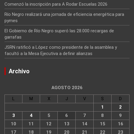
Comenzó la inscripción para A Rodar Escuelas 2026
Río Negro realizará una jornada de eficiencia energética para
pymes
El Gobierno de Río Negro superó las 28.000 recargas de
garrafas
JSRN ratificó a López como presidente de la asamblea y
facultó a la Mesa Ejecutiva a definir alianzas
Archivo
AGOSTO 2026
L
M
X
J
V
S
D
1
2
3
4
5
6
7
8
9
10
11
12
13
14
15
16
17
18
19
20
21
22
23