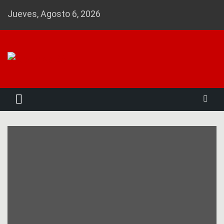
Skip
Jueves, Agosto 6, 2026
to
content
Noticias 23