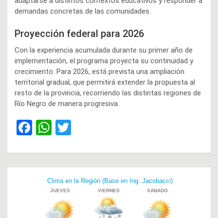
adaptarse a distintos contextos educativos y responder a
demandas concretas de las comunidades.
Proyección federal para 2026
Con la experiencia acumulada durante su primer año de
implementación, el programa proyecta su continuidad y
crecimiento. Para 2026, está prevista una ampliación
territorial gradual, que permitirá extender la propuesta al
resto de la provincia, recorriendo las distintas regiones de
Río Negro de manera progresiva.
F
W
T
a
h
wi
ce
at
tt
b
s
er
Navegación
o
A
de
o
p
entradas