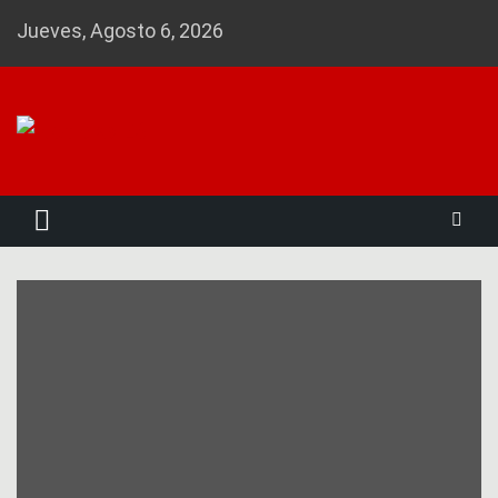
Skip
Jueves, Agosto 6, 2026
to
content
Noticias 23