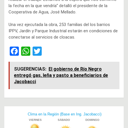
la fecha en la que vendría” detalló el presidente de la
Cooperativa de Agua, José Mellado.
Una vez ejecutada la obra, 253 familias del los barrios
IPPV, Jardín y Parque Industrial estarán en condiciones de
conectarse al servicios de cloacas.
F
W
T
a
h
wi
ce
at
tt
SUGERENCIAS:
El gobierno de Río Negro
entregó gas, leña y pasto a beneficiarios de
b
s
er
Jacobacci
o
A
o
p
k
p
Navegación
de