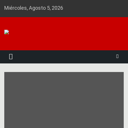
Skip
Miércoles, Agosto 5, 2026
to
content
Noticias 23