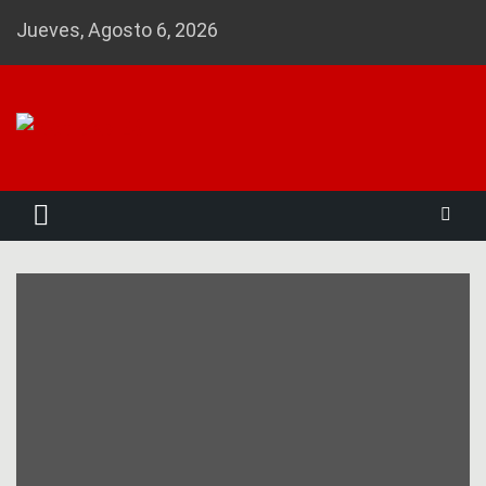
Skip
Jueves, Agosto 6, 2026
to
content
Noticias 23