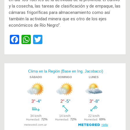
y la cosecha, las tareas de clasificación y de empaque, las
cámaras frigoríficas para almacenamiento como así
también la actividad minera que es otro de los ejes
económicos de Río Negro”.
F
W
T
a
h
wi
ce
at
tt
b
s
er
Navegación
o
A
de
o
p
entradas
k
p