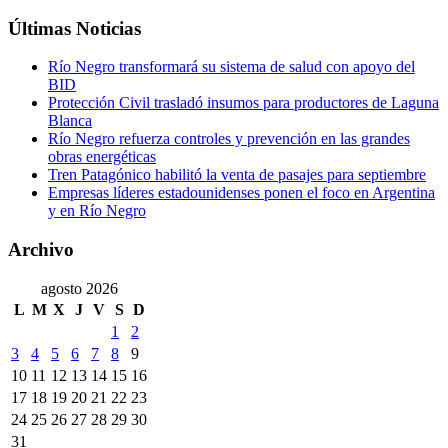
Últimas Noticias
Río Negro transformará su sistema de salud con apoyo del
BID
Protección Civil trasladó insumos para productores de Laguna
Blanca
Río Negro refuerza controles y prevención en las grandes
obras energéticas
Tren Patagónico habilitó la venta de pasajes para septiembre
Empresas líderes estadounidenses ponen el foco en Argentina
y en Río Negro
Archivo
agosto 2026
L
M
X
J
V
S
D
1
2
3
4
5
6
7
8
9
10
11
12
13
14
15
16
17
18
19
20
21
22
23
24
25
26
27
28
29
30
31