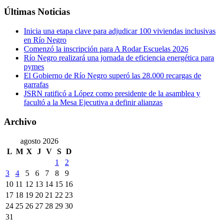
Últimas Noticias
Inicia una etapa clave para adjudicar 100 viviendas inclusivas
en Río Negro
Comenzó la inscripción para A Rodar Escuelas 2026
Río Negro realizará una jornada de eficiencia energética para
pymes
El Gobierno de Río Negro superó las 28.000 recargas de
garrafas
JSRN ratificó a López como presidente de la asamblea y
facultó a la Mesa Ejecutiva a definir alianzas
Archivo
agosto 2026
L
M
X
J
V
S
D
1
2
3
4
5
6
7
8
9
10
11
12
13
14
15
16
17
18
19
20
21
22
23
24
25
26
27
28
29
30
31