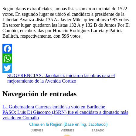
Según datos extraoficiales, ambas listas sumaron un total de 1522
votos. En segundo lugar se ubicó el candidato a presidente de la
Libertad Avanza -lista 135 A- Javier Milei quien obtuvo 983 votos.
En tercer lugar, quedaron las listas 132 A y 132 B de Juntos Por El
Cambio, encabezadas por Horacio Rodriguez Larreta y Patricia
Bullirch, respectivamente, con 596 votos.
Facebook
WhatsApp
SUGERENCIAS:
Jacobacci: iniciaron las obras para el
Twitter
mejoramiento de la Avenida Cortizo
Navegación de entradas
La Gobernadora Carreras emitió su voto en Bariloche
PASO: Luis Di Giacomo (JSRN) fue el candidato a diputado más
votado en Comallo