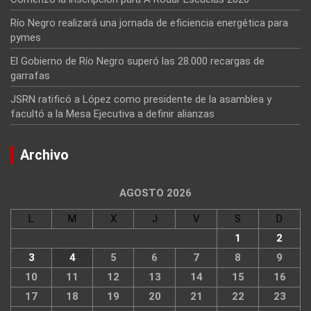
Río Negro realizará una jornada de eficiencia energética para
pymes
El Gobierno de Río Negro superó las 28.000 recargas de
garrafas
JSRN ratificó a López como presidente de la asamblea y
facultó a la Mesa Ejecutiva a definir alianzas
Archivo
AGOSTO 2026
L
M
X
J
V
S
D
1
2
3
4
5
6
7
8
9
10
11
12
13
14
15
16
17
18
19
20
21
22
23