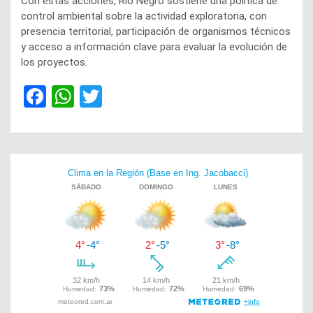
Con estas acciones, Río Negro sostiene una política de
control ambiental sobre la actividad exploratoria, con
presencia territorial, participación de organismos técnicos
y acceso a información clave para evaluar la evolución de
los proyectos.
F
W
T
a
h
wi
ce
at
tt
b
s
er
Navegación
o
A
de
o
p
entradas
k
p