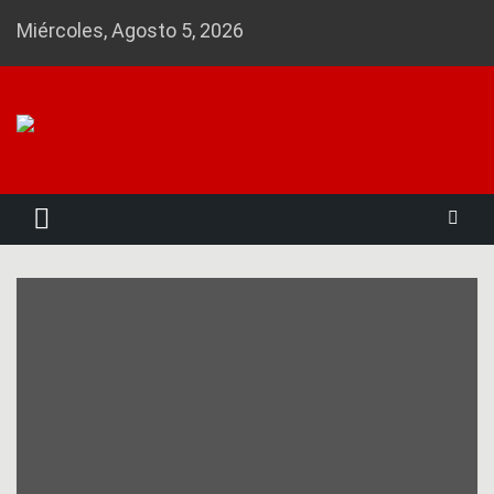
Skip
Miércoles, Agosto 5, 2026
to
content
Noticias 23