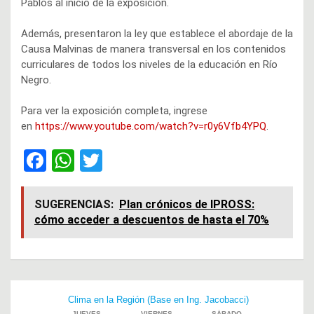
Pablos al inicio de la exposición.
Además, presentaron la ley que establece el abordaje de la
Causa Malvinas de manera transversal en los contenidos
curriculares de todos los niveles de la educación en Río
Negro.
Para ver la exposición completa, ingrese
en
https://www.youtube.com/watch?v=r0y6Vfb4YPQ
.
F
W
T
a
h
wi
ce
at
tt
SUGERENCIAS:
Plan crónicos de IPROSS:
cómo acceder a descuentos de hasta el 70%
b
s
er
o
A
o
p
Navegación
k
p
de