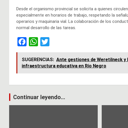
Desde el organismo provincial se solicita a quienes circul
especialmente en horarios de trabajo, respetando la señali
operarios y maquinaria vial. La colaboración de los conduct
normal desarrollo de las tareas.
F
W
T
a
h
wi
ce
at
tt
SUGERENCIAS:
Ante gestiones de Weretilneck y 
infraestructura educativa en Río Negro
b
s
er
o
A
o
p
k
p
Navegación
Continuar leyendo...
de
entradas