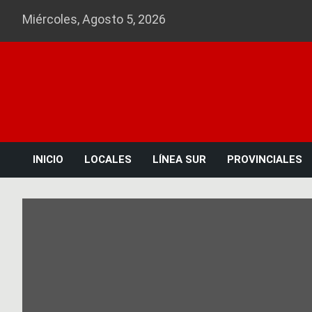
Skip
Miércoles, Agosto 5, 2026
to
content
INICIO
LOCALES
LÍNEA SUR
PROVINCIALES