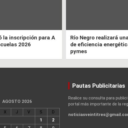
la inscripción para A
Río Negro realizará un
scuelas 2026
de eficiencia energéti
pymes
Pautas Publicitarias
Realice su consulta para publici
AGOSTO 2026
portal más importante de la reg
X
J
V
S
D
noticiasveintitres@gmail.c
1
2