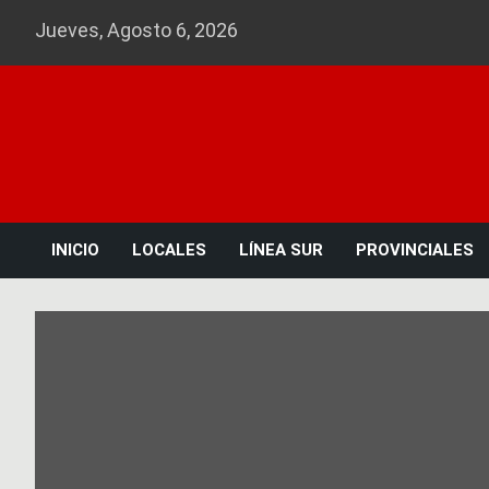
Skip
Jueves, Agosto 6, 2026
to
content
INICIO
LOCALES
LÍNEA SUR
PROVINCIALES