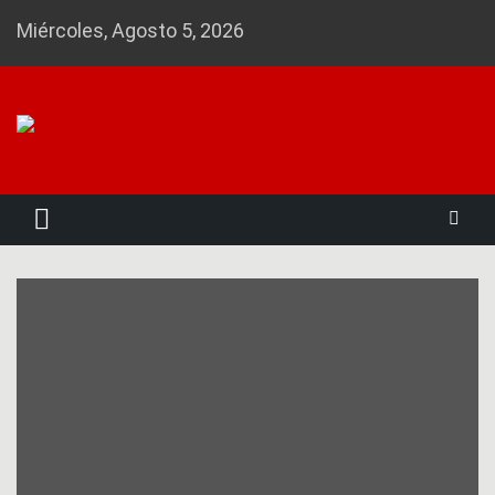
Skip
Miércoles, Agosto 5, 2026
to
content
Noticias 23