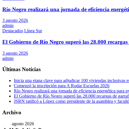
Río Negro realizará una jornada de eficiencia energé
3 agosto 2026
admin
Destacados
Línea Sur
El Gobierno de Río Negro superó las 28.000 recargas 
3 agosto 2026
admin
Últimas Noticias
Inicia una etapa clave para adjudicar 100 viviendas inclusivas
Comenzó la inscripción para A Rodar Escuelas 2026
Río Negro realizará una jornada de eficiencia energética para 
El Gobierno de Río Negro superó las 28.000 recargas de garraf
JSRN ratificó a López como presidente de la asamblea y facultó 
Archivo
agosto 2026