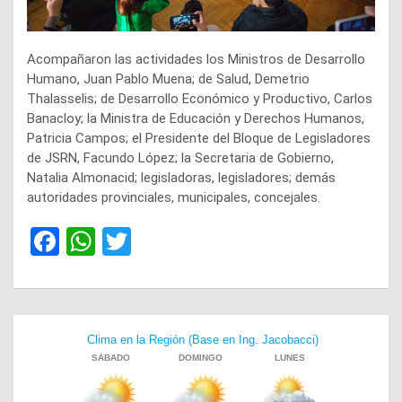
Acompañaron las actividades los Ministros de Desarrollo
Humano, Juan Pablo Muena; de Salud, Demetrio
Thalasselis; de Desarrollo Económico y Productivo, Carlos
Banacloy; la Ministra de Educación y Derechos Humanos,
Patricia Campos; el Presidente del Bloque de Legisladores
de JSRN, Facundo López; la Secretaria de Gobierno,
Natalia Almonacid; legisladoras, legisladores; demás
autoridades provinciales, municipales, concejales.
F
W
T
a
h
wi
ce
at
tt
b
s
er
Navegación
o
A
de
o
p
entradas