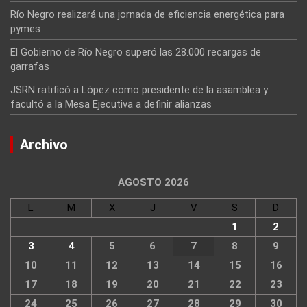
Río Negro realizará una jornada de eficiencia energética para
pymes
El Gobierno de Río Negro superó las 28.000 recargas de
garrafas
JSRN ratificó a López como presidente de la asamblea y
facultó a la Mesa Ejecutiva a definir alianzas
Archivo
AGOSTO 2026
L
M
X
J
V
S
D
1
2
3
4
5
6
7
8
9
10
11
12
13
14
15
16
17
18
19
20
21
22
23
24
25
26
27
28
29
30