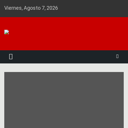
Skip
Viernes, Agosto 7, 2026
to
content
Noticias 23