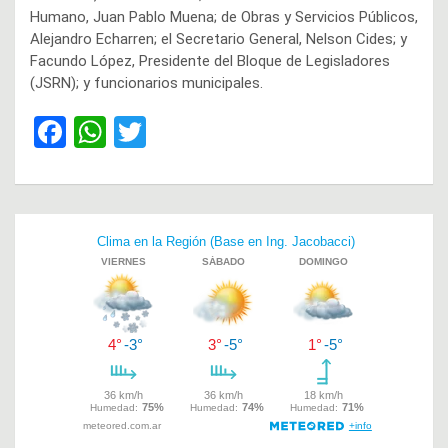
Humano, Juan Pablo Muena; de Obras y Servicios Públicos,
Alejandro Echarren; el Secretario General, Nelson Cides; y
Facundo López, Presidente del Bloque de Legisladores
(JSRN); y funcionarios municipales.
F
W
T
a
h
wi
ce
at
tt
b
s
er
Navegación
o
A
de
o
p
entradas
k
p