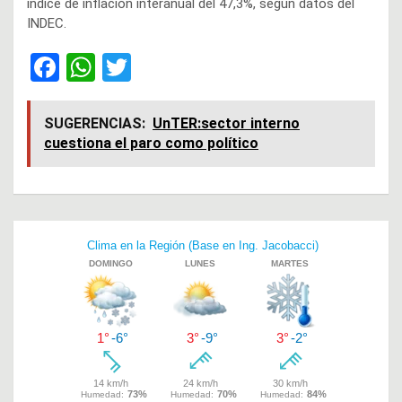
índice de inflación interanual del 47,3%, según datos del
INDEC.
F
W
T
a
h
wi
ce
at
tt
SUGERENCIAS:
UnTER:sector interno
cuestiona el paro como político
b
s
er
o
A
o
p
Navegación
k
p
de
entradas