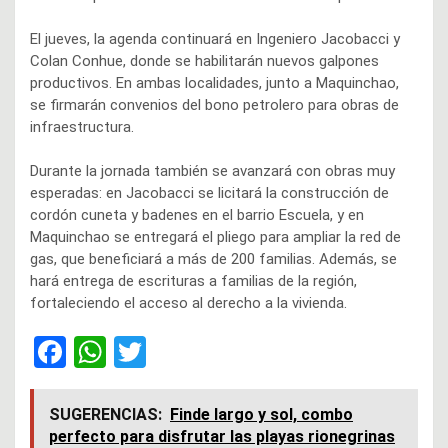
El jueves, la agenda continuará en Ingeniero Jacobacci y
Colan Conhue, donde se habilitarán nuevos galpones
productivos. En ambas localidades, junto a Maquinchao,
se firmarán convenios del bono petrolero para obras de
infraestructura.
Durante la jornada también se avanzará con obras muy
esperadas: en Jacobacci se licitará la construcción de
cordón cuneta y badenes en el barrio Escuela, y en
Maquinchao se entregará el pliego para ampliar la red de
gas, que beneficiará a más de 200 familias. Además, se
hará entrega de escrituras a familias de la región,
fortaleciendo el acceso al derecho a la vivienda.
F
W
T
a
h
wi
ce
at
tt
SUGERENCIAS:
Finde largo y sol, combo
perfecto para disfrutar las playas rionegrinas