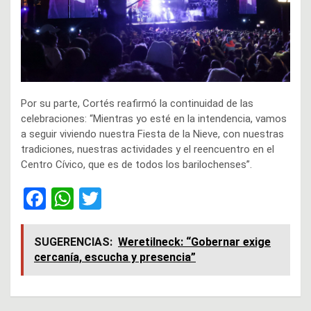
Por su parte, Cortés reafirmó la continuidad de las
celebraciones: “Mientras yo esté en la intendencia, vamos
a seguir viviendo nuestra Fiesta de la Nieve, con nuestras
tradiciones, nuestras actividades y el reencuentro en el
Centro Cívico, que es de todos los barilochenses”.
F
W
T
a
h
wi
ce
at
tt
SUGERENCIAS:
Weretilneck: “Gobernar exige
cercanía, escucha y presencia”
b
s
er
o
A
o
p