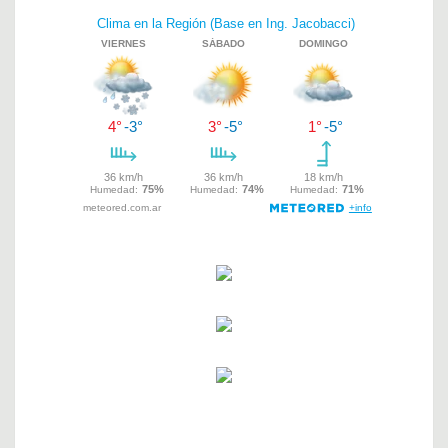
Navegación
de
entradas