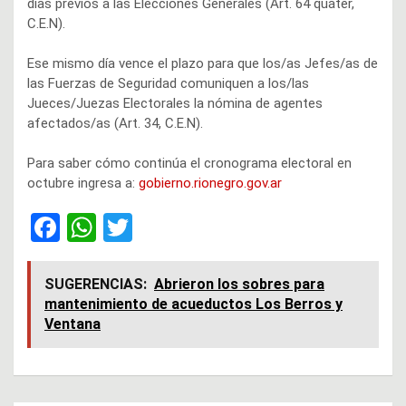
días previos a las Elecciones Generales (Art. 64 quáter,
C.E.N).
Ese mismo día vence el plazo para que los/as Jefes/as de
las Fuerzas de Seguridad comuniquen a los/las
Jueces/Juezas Electorales la nómina de agentes
afectados/as (Art. 34, C.E.N).
Para saber cómo continúa el cronograma electoral en
octubre ingresa a:
gobierno.rionegro.gov.ar
F
W
T
a
h
wi
ce
at
tt
SUGERENCIAS:
Abrieron los sobres para
mantenimiento de acueductos Los Berros y
b
s
er
Ventana
o
A
o
p
k
p