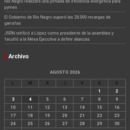
Río Negro realizará una jornada de eficiencia energética para
pymes
El Gobierno de Río Negro superó las 28.000 recargas de
garrafas
JSRN ratificó a López como presidente de la asamblea y
facultó a la Mesa Ejecutiva a definir alianzas
Archivo
AGOSTO 2026
L
M
X
J
V
S
D
1
2
3
4
5
6
7
8
9
10
11
12
13
14
15
16
17
18
19
20
21
22
23
24
25
26
27
28
29
30