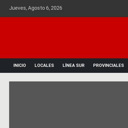
Skip
Jueves, Agosto 6, 2026
to
content
INICIO
LOCALES
LÍNEA SUR
PROVINCIALES