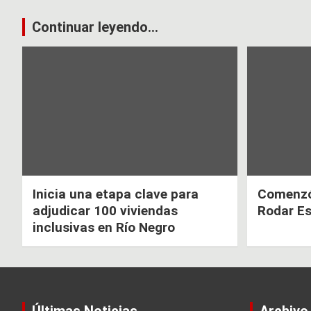
o
p
Navegación
Continuar leyendo...
k
p
de
entradas
Inicia una etapa clave para
Comenzó 
adjudicar 100 viviendas
Rodar E
inclusivas en Río Negro
Últimas Noticias
Archivo