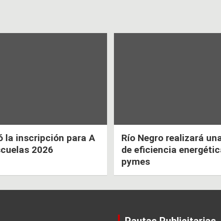
la inscripción para A
Río Negro realizará un
scuelas 2026
de eficiencia energéti
pymes
Pautas Publicitarias