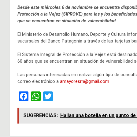
Desde este miércoles 6 de noviembre se encuentra disponibl
Protección a la Vejez (SIPROVE) para las y los beneficiario
que se encuentran en situación de vulnerabilidad.
El Ministerio de Desarrollo Humano, Deporte y Cultura infor
sucursales del Banco Patagonia a través de las tarjetas ba
El Sistema Integral de Protección a la Vejez está destina
60 años que se encuentran en situación de vulnerabilidad so
Las personas interesadas en realizar algún tipo de consul
correo electrónico a
amayoresrn@gmail.com
F
W
T
a
h
wi
ce
at
tt
SUGERENCIAS:
Hallan una botella en un punto de 
b
s
er
o
A