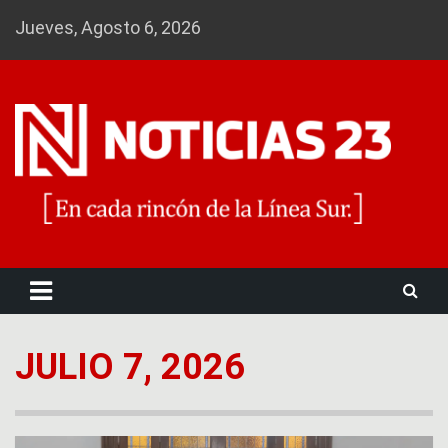
Skip
Jueves, Agosto 6, 2026
to
content
Noticias 23
JULIO 7, 2026