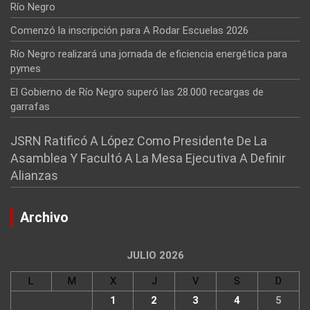
Río Negro
Comenzó la inscripción para A Rodar Escuelas 2026
Río Negro realizará una jornada de eficiencia energética para
pymes
El Gobierno de Río Negro superó las 28.000 recargas de
garrafas
JSRN Ratificó A López Como Presidente De La
Asamblea Y Facultó A La Mesa Ejecutiva A Definir
Alianzas
Archivo
JULIO 2026
L
M
X
J
V
S
D
1
2
3
4
5