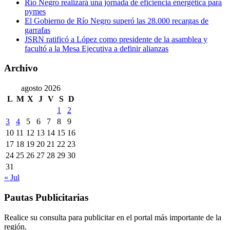
Río Negro realizará una jornada de eficiencia energética para
pymes
El Gobierno de Río Negro superó las 28.000 recargas de
garrafas
JSRN ratificó a López como presidente de la asamblea y
facultó a la Mesa Ejecutiva a definir alianzas
Archivo
agosto 2026
L
M
X
J
V
S
D
1
2
3
4
5
6
7
8
9
10
11
12
13
14
15
16
17
18
19
20
21
22
23
24
25
26
27
28
29
30
31
« Jul
Pautas Publicitarias
Realice su consulta para publicitar en el portal más importante de la
región.