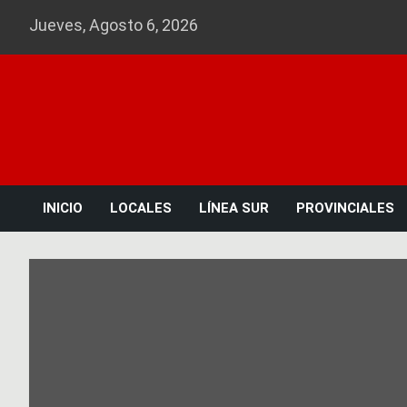
Skip
Jueves, Agosto 6, 2026
to
content
INICIO
LOCALES
LÍNEA SUR
PROVINCIALES