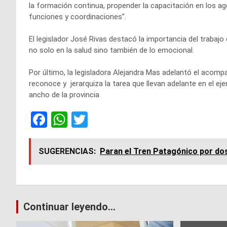
la formación continua, propender la capacitación en los ag
funciones y coordinaciones”.
El legislador José Rivas destacó la importancia del traba
no solo en la salud sino también de lo emocional.
Por último, la legisladora Alejandra Mas adelantó el acom
reconoce y jerarquiza la tarea que llevan adelante en el eje
ancho de la provincia
F
W
T
a
h
wi
ce
at
tt
SUGERENCIAS:
Paran el Tren Patagónico por dos
b
s
er
o
A
o
p
Navegación
Continuar leyendo...
k
p