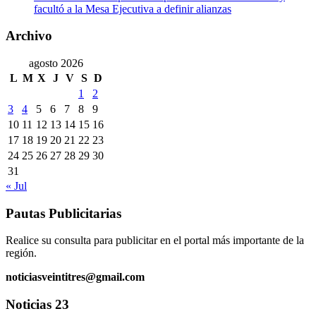
facultó a la Mesa Ejecutiva a definir alianzas
Archivo
agosto 2026
L
M
X
J
V
S
D
1
2
3
4
5
6
7
8
9
10
11
12
13
14
15
16
17
18
19
20
21
22
23
24
25
26
27
28
29
30
31
« Jul
Pautas Publicitarias
Realice su consulta para publicitar en el portal más importante de la
región.
noticiasveintitres@gmail.com
Noticias 23