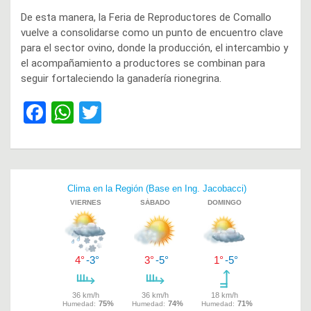
De esta manera, la Feria de Reproductores de Comallo
vuelve a consolidarse como un punto de encuentro clave
para el sector ovino, donde la producción, el intercambio y
el acompañamiento a productores se combinan para
seguir fortaleciendo la ganadería rionegrina.
F
W
T
a
h
wi
ce
at
tt
b
s
er
Navegación
o
A
de
o
p
entradas
k
p