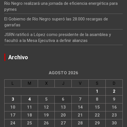
Río Negro realizará una jornada de eficiencia energética para
pymes
El Gobierno de Río Negro superó las 28.000 recargas de
garrafas
JSRN ratificó a López como presidente de la asamblea y
facultó a la Mesa Ejecutiva a definir alianzas
Archivo
AGOSTO 2026
L
M
X
J
V
S
D
1
2
3
4
5
6
7
8
9
10
11
12
13
14
15
16
17
18
19
20
21
22
23
24
25
26
27
28
29
30