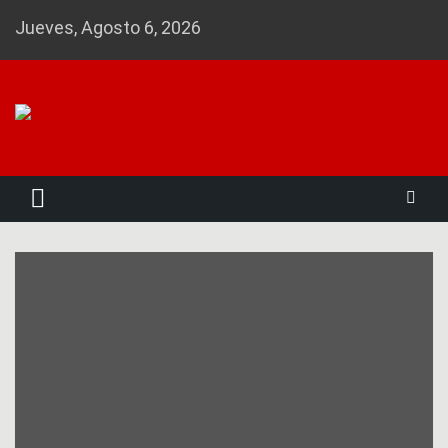
Skip
Jueves, Agosto 6, 2026
to
content
Noticias 23