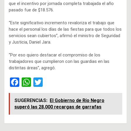
que el incentivo por jornada completa trabajada el año
pasado fue de $18.576.
“Este significativo incremento revaloriza el trabajo que
hace el personal los días de las fiestas para que todos los
servicios sean cubiertos”, afirmó el ministro de Seguridad
y Justicia, Daniel Jara.
“Por eso quiero destacar el compromiso de los
trabajadores que cumplieron con las guardias en las
distintas áreas”, agregó.
F
W
T
a
h
wi
ce
at
tt
SUGERENCIAS:
El Gobierno de Río Negro
superó las 28.000 recargas de garrafas
b
s
er
o
A
o
p