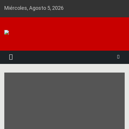
Skip
Miércoles, Agosto 5, 2026
to
content
Noticias 23