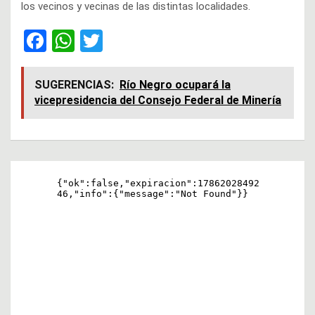
los vecinos y vecinas de las distintas localidades.
F
W
T
a
h
wi
ce
at
tt
SUGERENCIAS:
Río Negro ocupará la
vicepresidencia del Consejo Federal de Minería
b
s
er
o
A
o
p
Navegación
k
p
de
entradas