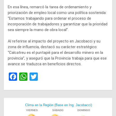
En esa línea, remarcó la tarea de ordenamiento y
priorización de empleo local como una política sostenida:
“Estamos trabajando para ordenar el proceso de
incorporación de trabajadores y garantizar que la prioridad
sea siempre la mano de obra local”.
Al referirse al impacto del proyecto en Jacobacci y su
zona de influencia, destacó su carácter estratégico:
“Calcatreu es el puntapié para el desarrollo minero en la
provincia”, y aseguró que la Provincia trabaja para que ese
avance se traduzca en beneficios directos.
F
W
T
a
h
wi
ce
at
tt
b
s
er
Navegación
o
A
de