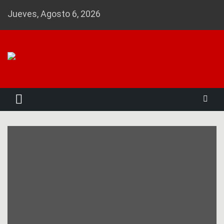
Skip
Jueves, Agosto 6, 2026
to
content
Noticias 23