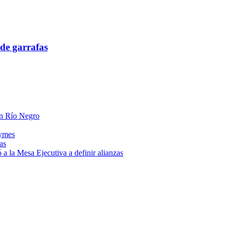
de garrafas
 en Río Negro
pymes
as
a la Mesa Ejecutiva a definir alianzas