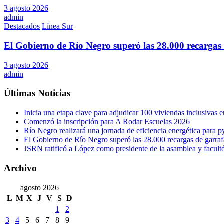
3 agosto 2026
admin
Destacados
Línea Sur
El Gobierno de Río Negro superó las 28.000 recargas 
3 agosto 2026
admin
Últimas Noticias
Inicia una etapa clave para adjudicar 100 viviendas inclusivas
Comenzó la inscripción para A Rodar Escuelas 2026
Río Negro realizará una jornada de eficiencia energética para 
El Gobierno de Río Negro superó las 28.000 recargas de garraf
JSRN ratificó a López como presidente de la asamblea y facultó 
Archivo
agosto 2026
L
M
X
J
V
S
D
1
2
3
4
5
6
7
8
9