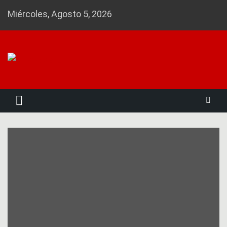
Skip
Miércoles, Agosto 5, 2026
to
content
Noticias 23