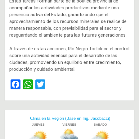
Estas tareas forman parte de la política provincial de
acompañar las actividades productivas mediante una
presencia activa del Estado, garantizando que el
aprovechamiento de los recursos minerales se realice de
manera responsable, con previsibilidad para el sector y
resguardando el ambiente para las futuras generaciones.
A través de estas acciones, Río Negro fortalece el control
sobre una actividad esencial para el desarrollo de las
ciudades, promoviendo un equilibrio entre crecimiento,
producción y cuidado ambiental.
F
W
T
a
h
wi
ce
at
tt
b
s
er
Navegación
o
A
de
o
p
entradas