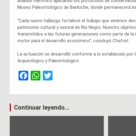
análisis científico aplicando los protocolos de conservación
Museo Paleontológico de Bariloche, donde permanecerá baj
“Cada nuevo hallazgo fortalece el trabajo que venimos desar
patrimonio cultural y natural de Río Negro. Nuestro objeti
transmitidos a las futuras generaciones como parte de la i
motor para el desarrollo económico”, concluyó Chafrat.
La actuación se desarrolló conforme a lo establecido por l
Arqueológico y Paleontológico.
F
W
T
a
h
wi
ce
at
tt
b
s
er
Navegación
Continuar leyendo...
o
A
de
o
p
k
p
entradas