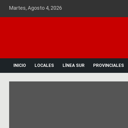
Skip
Martes, Agosto 4, 2026
to
content
INICIO
LOCALES
LÍNEA SUR
PROVINCIALES