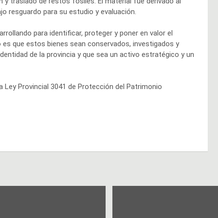
 y traslado de restos fósiles. El material fue derivado al
o resguardo para su estudio y evaluación.
rollando para identificar, proteger y poner en valor el
vo es que estos bienes sean conservados, investigados y
dentidad de la provincia y que sea un activo estratégico y un
a Ley Provincial 3041 de Protección del Patrimonio