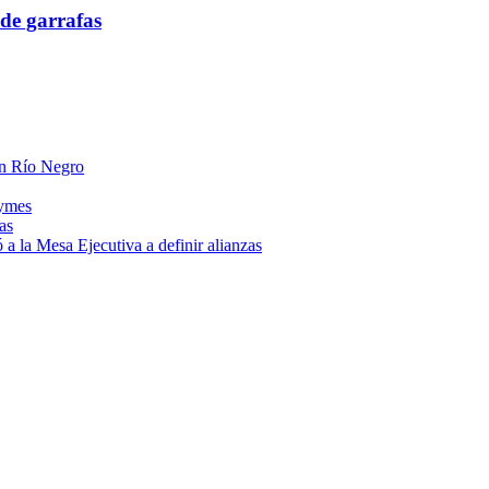
de garrafas
 en Río Negro
pymes
as
a la Mesa Ejecutiva a definir alianzas