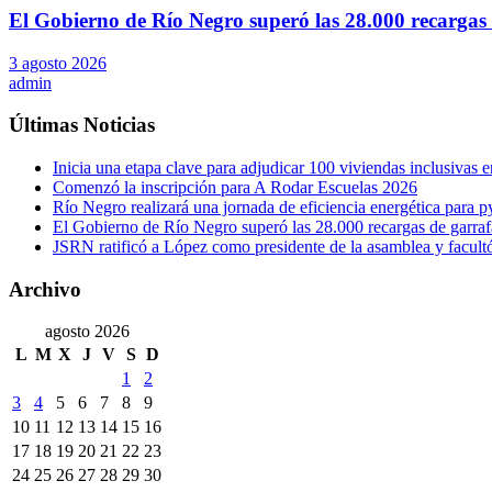
El Gobierno de Río Negro superó las 28.000 recargas 
3 agosto 2026
admin
Últimas Noticias
Inicia una etapa clave para adjudicar 100 viviendas inclusivas
Comenzó la inscripción para A Rodar Escuelas 2026
Río Negro realizará una jornada de eficiencia energética para 
El Gobierno de Río Negro superó las 28.000 recargas de garraf
JSRN ratificó a López como presidente de la asamblea y facultó 
Archivo
agosto 2026
L
M
X
J
V
S
D
1
2
3
4
5
6
7
8
9
10
11
12
13
14
15
16
17
18
19
20
21
22
23
24
25
26
27
28
29
30