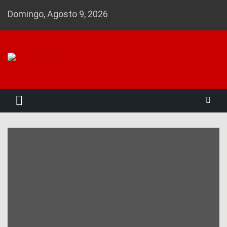
Skip
Domingo, Agosto 9, 2026
to
content
Noticias 23