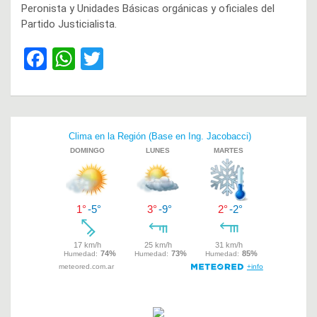
Peronista y Unidades Básicas orgánicas y oficiales del
Partido Justicialista.
F
W
T
a
h
wi
ce
at
tt
b
s
er
Navegación
o
A
de
o
p
entradas
k
p