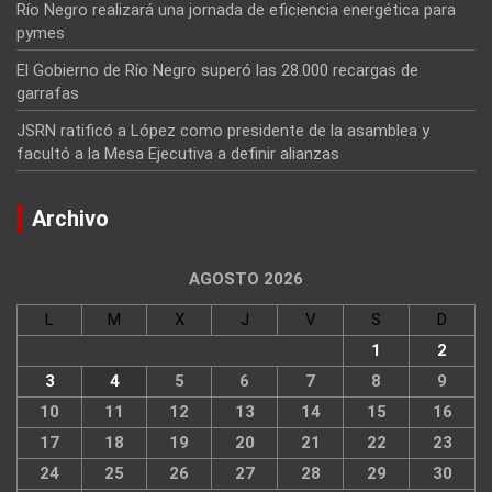
Río Negro realizará una jornada de eficiencia energética para
pymes
El Gobierno de Río Negro superó las 28.000 recargas de
garrafas
JSRN ratificó a López como presidente de la asamblea y
facultó a la Mesa Ejecutiva a definir alianzas
Archivo
AGOSTO 2026
L
M
X
J
V
S
D
1
2
3
4
5
6
7
8
9
10
11
12
13
14
15
16
17
18
19
20
21
22
23
24
25
26
27
28
29
30