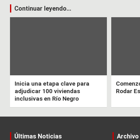
o
p
Navegación
Continuar leyendo...
k
p
de
entradas
Inicia una etapa clave para
Comenzó 
adjudicar 100 viviendas
Rodar E
inclusivas en Río Negro
Últimas Noticias
Archivo