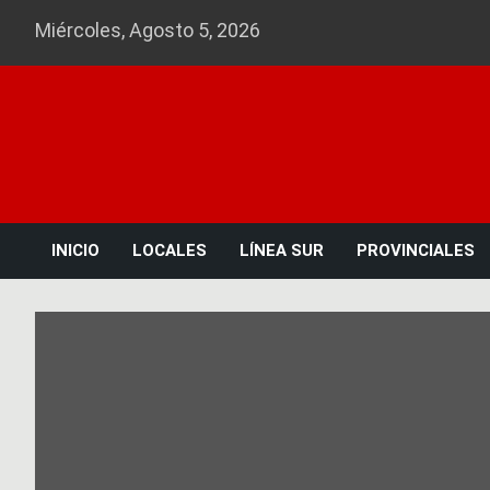
Skip
Miércoles, Agosto 5, 2026
to
content
INICIO
LOCALES
LÍNEA SUR
PROVINCIALES