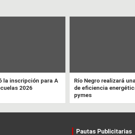
la inscripción para A
Río Negro realizará un
scuelas 2026
de eficiencia energéti
pymes
Pautas Publicitarias