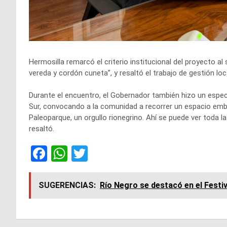
Hermosilla remarcó el criterio institucional del proyecto al
vereda y cordón cuneta”, y resaltó el trabajo de gestión lo
Durante el encuentro, el Gobernador también hizo un especia
Sur, convocando a la comunidad a recorrer un espacio emblem
Paleoparque, un orgullo rionegrino. Ahí se puede ver toda la
resaltó.
F
W
T
a
h
wi
ce
at
tt
SUGERENCIAS:
Río Negro se destacó en el Festi
b
s
er
o
A