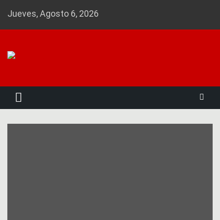
Skip
Jueves, Agosto 6, 2026
to
content
Noticias 23