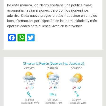
De esta manera, Río Negro sostiene una política clara:
acompañar las inversiones, pero con los rionegrinos
adentro. Cada nuevo proyecto debe traducirse en empleo
local, formación, participación de las comunidades y más
oportunidades para quienes viven en la provincia.
F
W
T
a
h
wi
ce
at
tt
b
s
er
Navegación
o
A
de
o
p
entradas
k
p