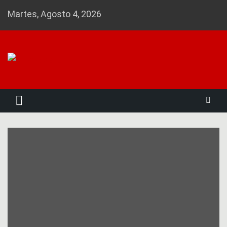
Skip
Martes, Agosto 4, 2026
to
content
Noticias 23