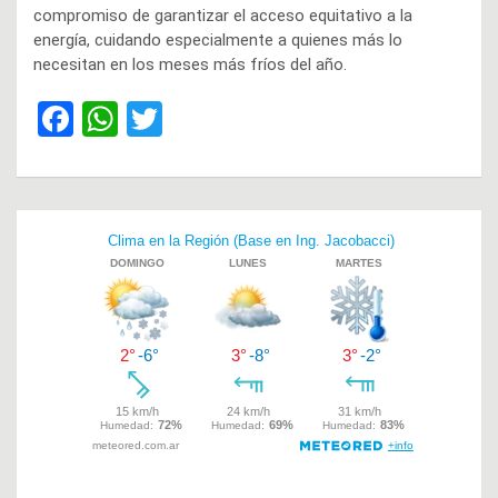
compromiso de garantizar el acceso equitativo a la
energía, cuidando especialmente a quienes más lo
necesitan en los meses más fríos del año.
F
W
T
a
h
wi
ce
at
tt
b
s
er
Navegación
o
A
de
o
p
entradas
k
p