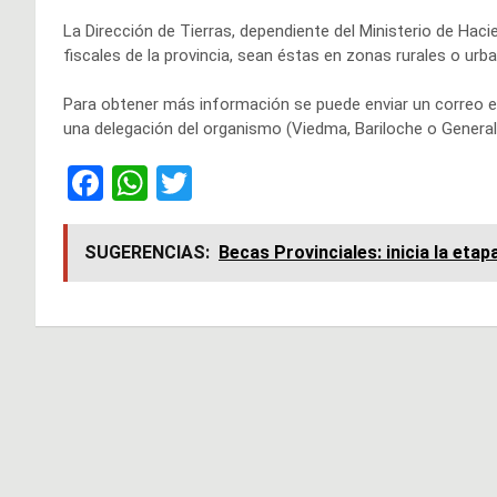
La Dirección de Tierras, dependiente del Ministerio de Hacie
fiscales de la provincia, sean éstas en zonas rurales o urb
Para obtener más información se puede enviar un correo el
una delegación del organismo (Viedma, Bariloche o General
F
W
T
a
h
wi
ce
at
tt
SUGERENCIAS:
Becas Provinciales: inicia la et
b
s
er
o
A
o
p
Navegación
k
p
de
entradas