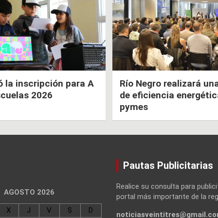
la inscripción para A
Río Negro realizará un
scuelas 2026
de eficiencia energéti
pymes
Pautas Publicitarias
Realice su consulta para publici
AGOSTO 2026
portal más importante de la reg
X
J
V
S
D
noticiasveintitres@gmail.c