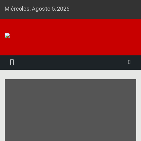
Skip
Miércoles, Agosto 5, 2026
to
content
Noticias 23