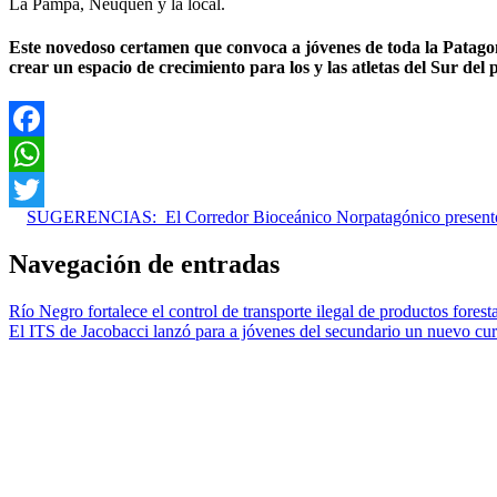
La Pampa, Neuquén y la local.
Este novedoso certamen que convoca a jóvenes de toda la Patagoni
crear un espacio de crecimiento para los y las atletas del Sur del p
Facebook
WhatsApp
SUGERENCIAS:
El Corredor Bioceánico Norpatagónico presentó
Twitter
Navegación de entradas
Río Negro fortalece el control de transporte ilegal de productos forest
El ITS de Jacobacci lanzó para a jóvenes del secundario un nuevo cur