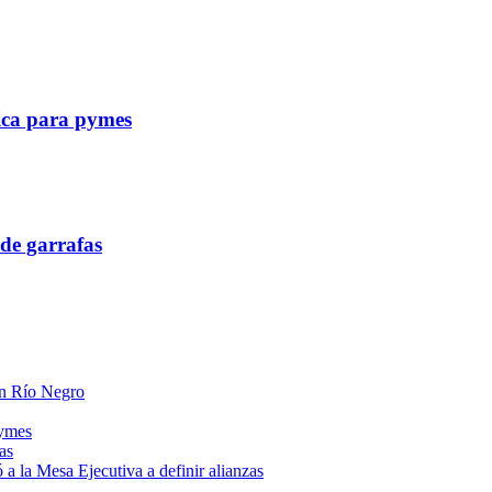
tica para pymes
de garrafas
 en Río Negro
pymes
as
a la Mesa Ejecutiva a definir alianzas