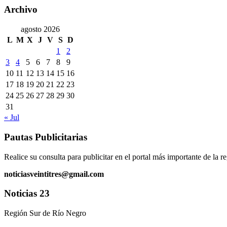
Archivo
agosto 2026
L
M
X
J
V
S
D
1
2
3
4
5
6
7
8
9
10
11
12
13
14
15
16
17
18
19
20
21
22
23
24
25
26
27
28
29
30
31
« Jul
Pautas Publicitarias
Realice su consulta para publicitar en el portal más importante de la r
noticiasveintitres@gmail.com
Noticias 23
Región Sur de Río Negro