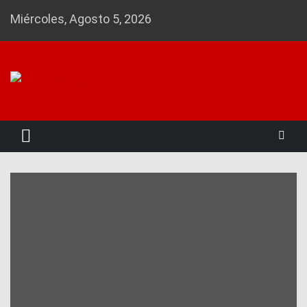
Skip
Miércoles, Agosto 5, 2026
to
content
Noticias 23