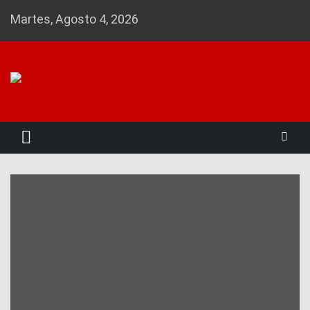
Skip
Martes, Agosto 4, 2026
to
content
Noticias 23