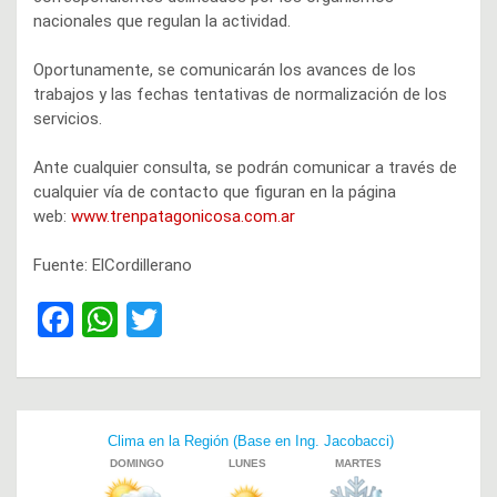
nacionales que regulan la actividad.
Oportunamente, se comunicarán los avances de los
trabajos y las fechas tentativas de normalización de los
servicios.
Ante cualquier consulta, se podrán comunicar a través de
cualquier vía de contacto que figuran en la página
web:
www.trenpatagonicosa.com.ar
Fuente: ElCordillerano
F
W
T
a
h
wi
ce
at
tt
b
s
er
Navegación
o
A
de
o
p