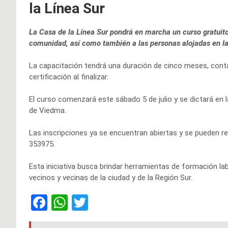
la Línea Sur
La Casa de la Línea Sur pondrá en marcha un curso gratuito 
comunidad, así como también a las personas alojadas en l
La capacitación tendrá una duración de cinco meses, cont
certificación al finalizar.
El curso comenzará este sábado 5 de julio y se dictará en l
de Viedma.
Las inscripciones ya se encuentran abiertas y se pueden r
353975.
Esta iniciativa busca brindar herramientas de formación l
vecinos y vecinas de la ciudad y de la Región Sur.
F
W
T
a
h
wi