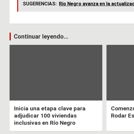
ce
at
tt
SUGERENCIAS:
Río Negro avanza en la actualizac
b
s
er
o
A
o
p
Navegación
Continuar leyendo...
k
p
de
entradas
Inicia una etapa clave para
Comenzó 
adjudicar 100 viviendas
Rodar E
inclusivas en Río Negro