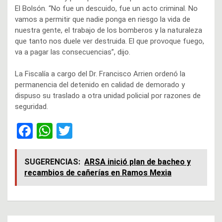
El Bolsón. “No fue un descuido, fue un acto criminal. No
vamos a permitir que nadie ponga en riesgo la vida de
nuestra gente, el trabajo de los bomberos y la naturaleza
que tanto nos duele ver destruida. El que provoque fuego,
va a pagar las consecuencias”, dijo.
La Fiscalía a cargo del Dr. Francisco Arrien ordenó la
permanencia del detenido en calidad de demorado y
dispuso su traslado a otra unidad policial por razones de
seguridad.
F
W
T
a
h
wi
ce
at
tt
SUGERENCIAS:
ARSA inició plan de bacheo y
recambios de cañerías en Ramos Mexia
b
s
er
o
A
o
p